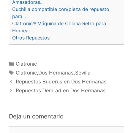
Amasadoras...
Cuchilla compatible con/pieza de repuesto
para...
Clatronic® Máquina de Cocina Retro para
Hornear...
Otros Repuestos
Categorías
Clatronic
Etiquetas
Clatronic,Dos Hermanas,Sevilla
Navegación
Repuestos Buderus en Dos Hermanas
de
Repuestos Demrad en Dos Hermanas
entradas
Deja un comentario
Comentario