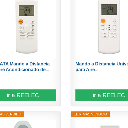
TA Mando a Distancia
Mando a Distancia Univ
ire Acondicionado de...
para Aire...
ir a REELEC
ir a REELEC
MÁS VENDIDO
EL 6º MÁS VENDIDO