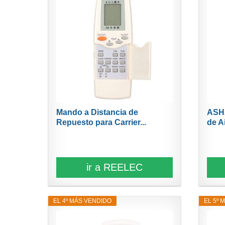
Mando a Distancia de
ASHA
Repuesto para Carrier...
de A
ir a REELEC
EL 4º MÁS VENDIDO
EL 5º 