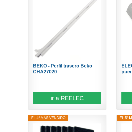
BEKO - Perfil trasero Beko
ELE
CHA27020
puert
ir a REELEC
EL 4º MÁS VENDIDO
EL 5º 