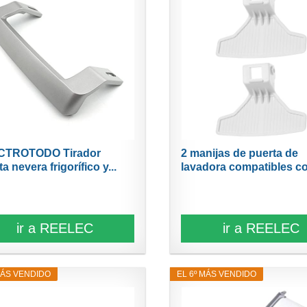
CTROTODO Tirador
2 manijas de puerta de
a nevera frigorífico y...
lavadora compatibles co
ir a REELEC
ir a REELEC
MÁS VENDIDO
EL 6º MÁS VENDIDO