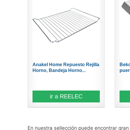
Anakel Home Repuesto Rejilla
Beko
Horno, Bandeja Horno...
puert
ir a REELEC
En nuestra sellección puede encontrar gra