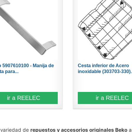
 5907610100 - Manija de
Cesta inferior de Acero
a para...
inoxidable (303703-330).
ir a REELEC
ir a REELEC
n variedad de
repuestos y accesorios originales Beko
a