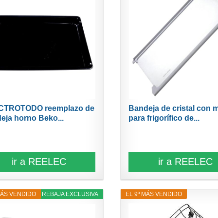
CTROTODO reemplazo de
Bandeja de cristal con 
eja horno Beko...
para frigorífico de...
ir a REELEC
ir a REELEC
MÁS VENDIDO
4% REBAJA EXCLUSIVA
EL 9º MÁS VENDIDO