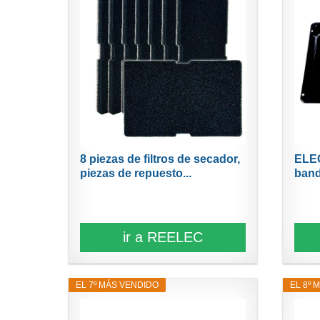
8 piezas de filtros de secador,
ELE
piezas de repuesto...
band
ir a REELEC
EL 7º MÁS VENDIDO
EL 8º 