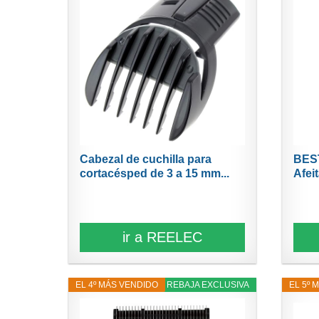
Cabezal de cuchilla para
BES
cortacésped de 3 a 15 mm...
Afei
Comp
ir a REELEC
EL 4º MÁS VENDIDO
14% REBAJA EXCLUSIVA
EL 5º 