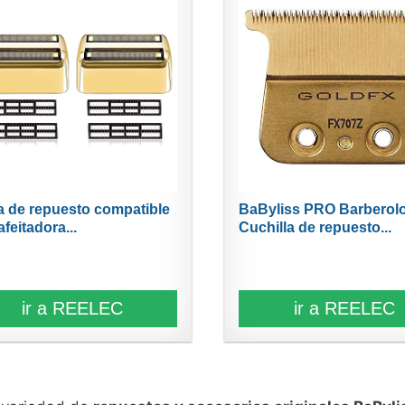
a de repuesto compatible
BaByliss PRO Barberolo
feitadora...
Cuchilla de repuesto...
ir a REELEC
ir a REELEC