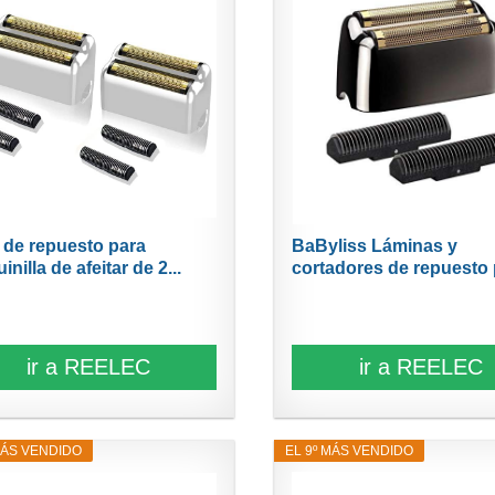
 de repuesto para
BaByliss Láminas y
nilla de afeitar de 2...
cortadores de repuesto p
ir a REELEC
ir a REELEC
MÁS VENDIDO
EL 9º MÁS VENDIDO