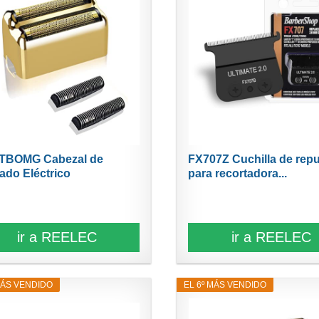
TBOMG Cabezal de
FX707Z Cuchilla de rep
tado Eléctrico
para recortadora...
atible...
ir a REELEC
ir a REELEC
MÁS VENDIDO
EL 6º MÁS VENDIDO