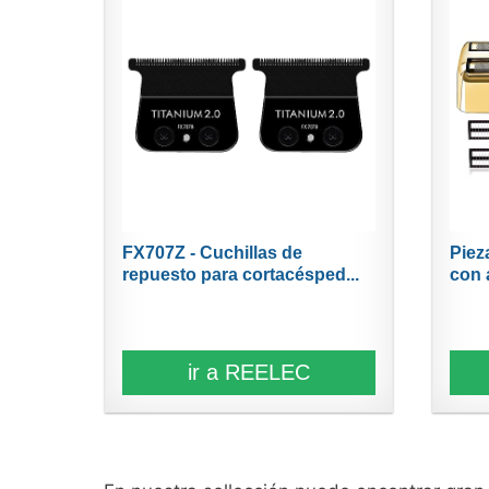
FX707Z - Cuchillas de
Piez
repuesto para cortacésped...
con a
ir a REELEC