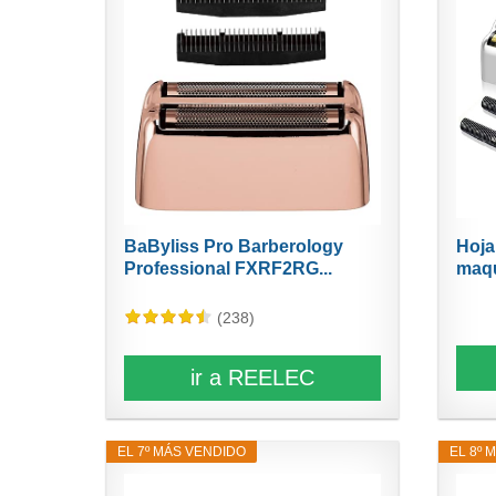
BaByliss Pro Barberology
Hoja
Professional FXRF2RG...
maqui
(238)
ir a REELEC
EL 7º MÁS VENDIDO
EL 8º 