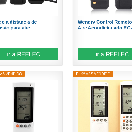
o a distancia de
Wendry Control Remoto
sto para aire...
Aire Acondicionado RC-3
ir a REELEC
ir a REELEC
MÁS VENDIDO
EL 9º MÁS VENDIDO