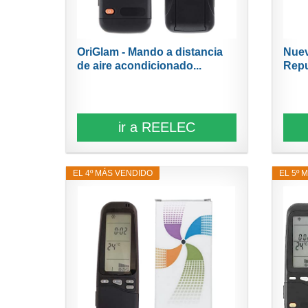
OriGlam - Mando a distancia
Nuev
de aire acondicionado...
Repu
ir a REELEC
EL 4º MÁS VENDIDO
EL 5º 