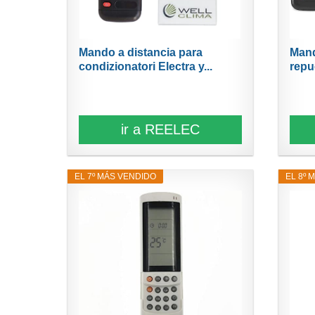
Mando a distancia para
Mand
condizionatori Electra y...
repue
ir a REELEC
EL 7º MÁS VENDIDO
EL 8º 