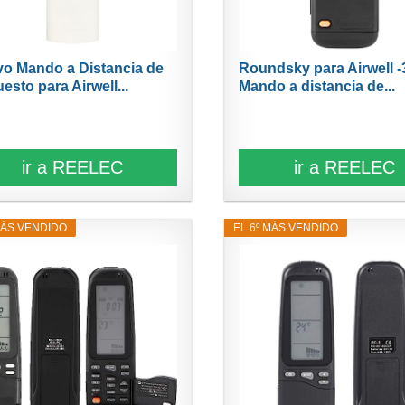
o Mando a Distancia de
Roundsky para Airwell -3
esto para Airwell...
Mando a distancia de...
ir a REELEC
ir a REELEC
MÁS VENDIDO
EL 6º MÁS VENDIDO