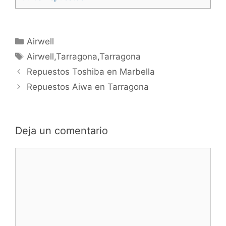
Categorías
Airwell
Etiquetas
Airwell,Tarragona,Tarragona
Navegación
Repuestos Toshiba en Marbella
de
Repuestos Aiwa en Tarragona
entradas
Deja un comentario
Comentario