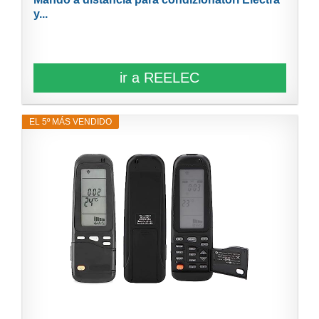
y...
ir a REELEC
EL 5º MÁS VENDIDO