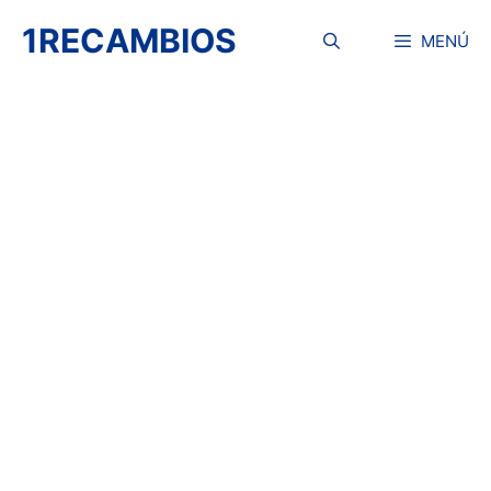
Saltar
1RECAMBIOS
al
MENÚ
contenido