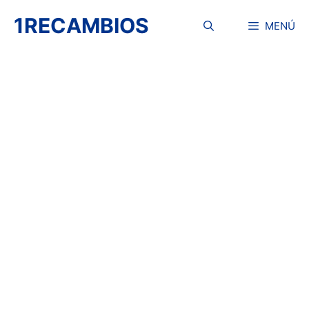
Saltar
1RECAMBIOS
al
MENÚ
contenido