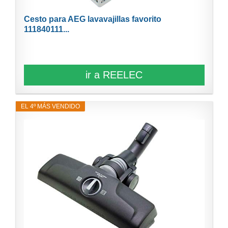
Cesto para AEG lavavajillas favorito
111840111...
ir a REELEC
EL 4º MÁS VENDIDO