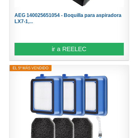
AEG 140025651054 - Boquilla para aspiradora
LX7-1,...
ir a REELEC
EL 5º MÁS VENDIDO