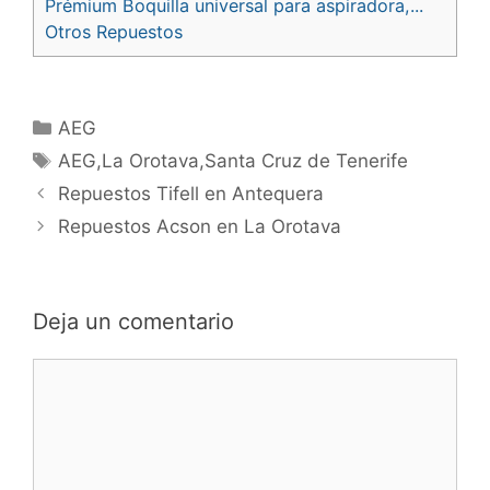
Prémium Boquilla universal para aspiradora,...
Otros Repuestos
Categorías
AEG
Etiquetas
AEG,La Orotava,Santa Cruz de Tenerife
Navegación
Repuestos Tifell en Antequera
de
Repuestos Acson en La Orotava
entradas
Deja un comentario
Comentario